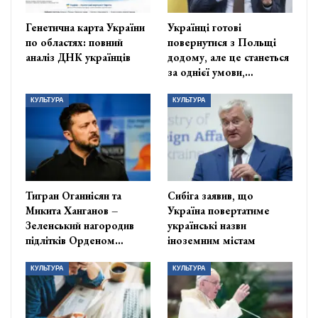
Генетична карта України
Українці готові
по областях: повний
повернутися з Польщі
аналіз ДНК українців
додому, але це станеться
за однієї умови,…
КУЛЬТУРА
КУЛЬТУРА
Тигран Оганнісян та
Сибіга заявив, що
Микита Ханганов –
Україна повертатиме
Зеленський нагородив
українські назви
підлітків Орденом…
іноземним містам
КУЛЬТУРА
КУЛЬТУРА