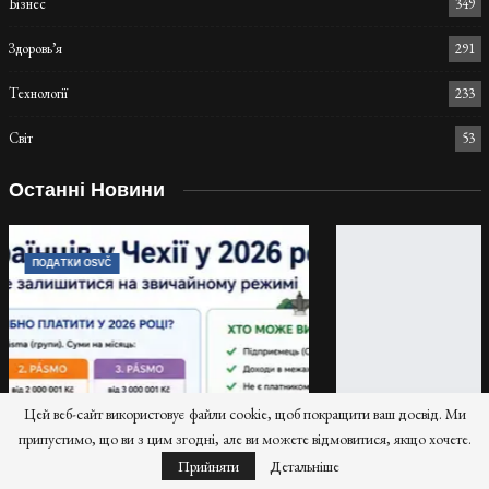
Бізнес
349
Здоровь’я
291
Технології
233
Світ
53
Останні Новини
ПОДАТКИ OSVČ
Цей веб-сайт використовує файли cookie, щоб покращити ваш досвід. Ми
припустимо, що ви з цим згодні, але ви можете відмовитися, якщо хочете.
Прийняти
Детальніше