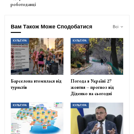
роботодавці
Вам Також Може Сподобатися
Всі
КУЛЬТУРА
КУЛЬТУРА
Барселона втомилася від
Погода в Україні 27
туристів
жовтня – прогноз від
Діденко на сьогодні
КУЛЬТУРА
КУЛЬТУРА