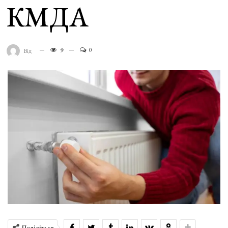
КМДА
9
0
Від
Поділіться