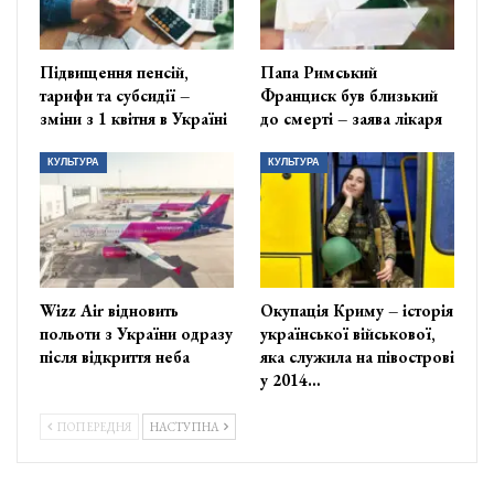
Підвищення пенсій,
Папа Римський
тарифи та субсидії –
Франциск був близький
зміни з 1 квітня в Україні
до смерті – заява лікаря
КУЛЬТУРА
КУЛЬТУРА
Wizz Air відновить
Окупація Криму – історія
польоти з України одразу
української військової,
після відкриття неба
яка служила на півострові
у 2014…
ПОПЕРЕДНЯ
НАСТУПНА