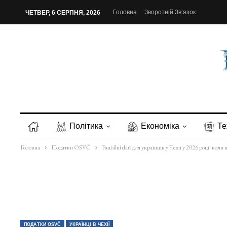
Головна
Зворотній Зв’язок
ЧЕТВЕР, 6 СЕРПНЯ, 2026
Політика
Економіка
Те
Головна
Податки OSVČ
Paušální daň для українців у Чехії у 2026 році: ко
ПОДАТКИ OSVČ
УКРАЇНЦІ В ЧЕХІЇ