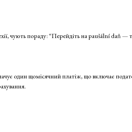
ехії, чують пораду: “Перейдіть на paušální daň — 
чує один щомісячний платіж, що включає подат
рахування.