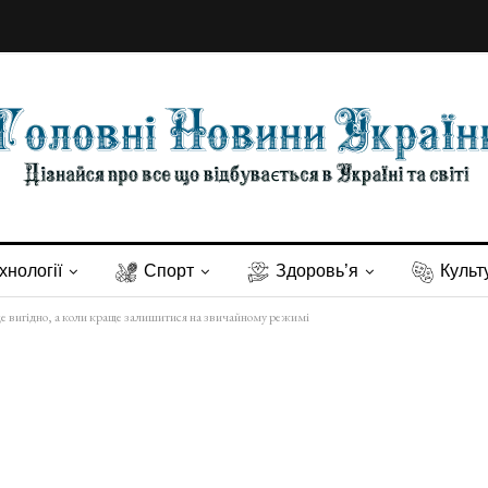
хнології
Спорт
Здоровь’я
Культ
ли це вигідно, а коли краще залишитися на звичайному режимі