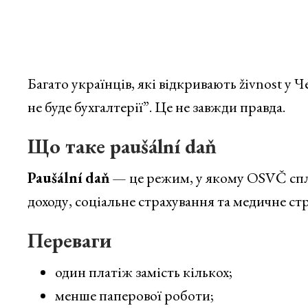
Багато українців, які відкривають živnost у Ч
не буде бухгалтерії”. Це не завжди правда.
Що таке paušální daň
Paušální daň
— це режим, у якому OSVČ спла
доходу, соціальне страхування та медичне ст
Переваги
один платіж замість кількох;
менше паперової роботи;