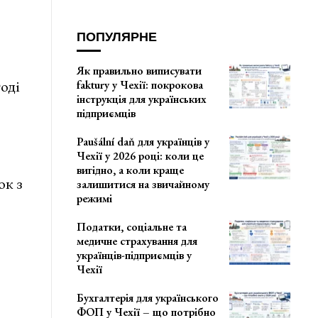
ПОПУЛЯРНЕ
Як правильно виписувати
тоді
faktury у Чехії: покрокова
інструкція для українських
підприємців
Paušální daň для українців у
Чехії у 2026 році: коли це
вигідно, а коли краще
ок з
залишитися на звичайному
режимі
Податки, соціальне та
медичне страхування для
українців-підприємців у
Чехії
Бухгалтерія для українського
ФОП у Чехії – що потрібно