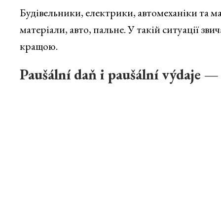
Будівельники, електрики, автомеханіки та ма
матеріали, авто, пальне. У такій ситуації з
кращою.
Paušální daň і paušální výdaje —