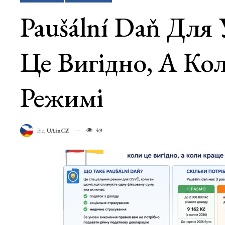
Paušální Daň Для 
Це Вигідно, А К
Режимі
49
Від
UAinCZ