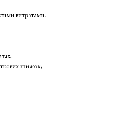
алими витратами.
атах;
аткових знижок;