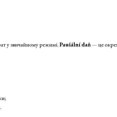
рат у звичайному режимі.
Paušální daň
— це окре
ки;
.