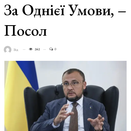
За Однієї Умови, –
Посол
262
0
Від