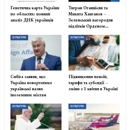
Генетична карта України
Тигран Оганнісян та
по областях: повний
Микита Ханганов –
аналіз ДНК українців
Зеленський нагородив
підлітків Орденом…
КУЛЬТУРА
КУЛЬТУРА
Сибіга заявив, що
Підвищення пенсій,
Україна повертатиме
тарифи та субсидії –
українські назви
зміни з 1 квітня в Україні
іноземним містам
КУЛЬТУРА
КУЛЬТУРА