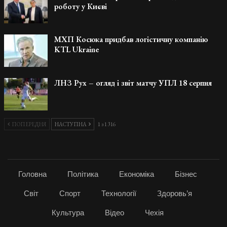
роботу у Києві
МХП Косюка придбав логістичну компанію
KTL Ukraine
ЛНЗ Рух – огляд і звіт матчу УПЛ 18 серпня
ПОПЕРЕДНЯ
НАСТУПНА
1 з 1 316
Головна
Політика
Економіка
Бізнес
Світ
Спорт
Технології
Здоровь’я
Культура
Відео
Чехія