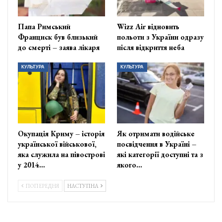
Папа Римський
Wizz Air відновить
Франциск був близький
польоти з України одразу
до смерті – заява лікаря
після відкриття неба
КУЛЬТУРА
КУЛЬТУРА
Окупація Криму – історія
Як отримати водійське
української військової,
посвідчення в Україні –
яка служила на півострові
які категорії доступні та з
у 2014…
якого…
ПОПЕРЕДНЯ
НАСТУПНА