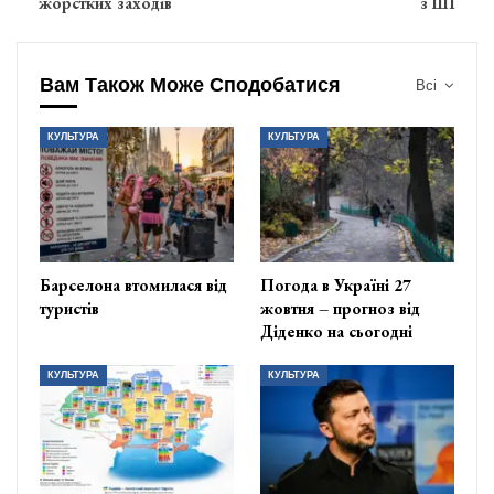
жорстких заходів
з ШІ
Вам Також Може Сподобатися
Всі
КУЛЬТУРА
КУЛЬТУРА
Барселона втомилася від
Погода в Україні 27
туристів
жовтня – прогноз від
Діденко на сьогодні
КУЛЬТУРА
КУЛЬТУРА