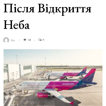
Після Відкриття
Неба
33
0
Від