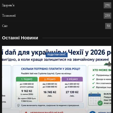
Здоровь’я
291
Технології
233
Світ
53
Останні Новини
ПОДАТКИ OSVČ