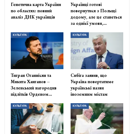
Генетична карта України
Українці готові
по областях: повний
повернутися з Польщі
аналіз ДНК українців
додому, але це станеться
за однієї умови,…
КУЛЬТУРА
КУЛЬТУРА
Тигран Оганнісян та
Сибіга заявив, що
Микита Ханганов –
Україна повертатиме
Зеленський нагородив
українські назви
підлітків Орденом…
іноземним містам
КУЛЬТУРА
КУЛЬТУРА