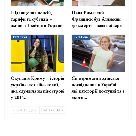
Підвищення пенсій,
Папа Римський
тарифи та субсидії –
Франциск був близький
зміни з 1 квітня в Україні
до смерті – заява лікаря
КУЛЬТУРА
КУЛЬТУРА
Окупація Криму – історія
Як отримати водійське
української військової,
посвідчення в Україні –
яка служила на півострові
які категорії доступні та з
у 2014…
якого…
ПОПЕРЕДНЯ
НАСТУПНА