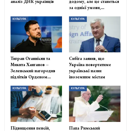
аналіз ДНК українців
додому, але це станеться
за однієї умови,…
КУЛЬТУРА
КУЛЬТУРА
Тигран Оганнісян та
Сибіга заявив, що
Микита Ханганов –
Україна повертатиме
Зеленський нагородив
українські назви
підлітків Орденом…
іноземним містам
КУЛЬТУРА
КУЛЬТУРА
Підвищення пенсій,
Папа Римський