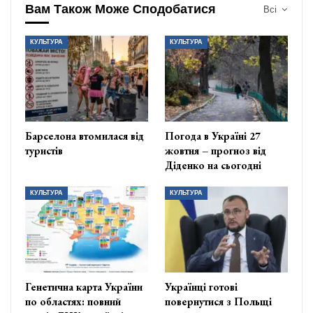
Вам Також Може Сподобатися
Всі
КУЛЬТУРА
КУЛЬТУРА
Барселона втомилася від
Погода в Україні 27
туристів
жовтня – прогноз від
Діденко на сьогодні
КУЛЬТУРА
КУЛЬТУРА
Генетична карта України
Українці готові
по областях: повний
повернутися з Польщі