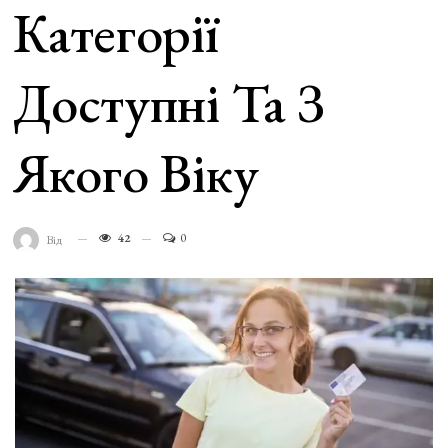
Категорії
Доступні Та З
Якого Віку
42
0
Від