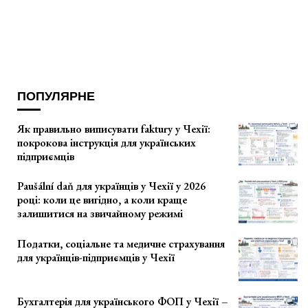
ПОПУЛЯРНЕ
Як правильно виписувати faktury у Чехії:
покрокова інструкція для українських
підприємців
Paušální daň для українців у Чехії у 2026
році: коли це вигідно, а коли краще
залишитися на звичайному режимі
Податки, соціальне та медичне страхування
для українців-підприємців у Чехії
Бухгалтерія для українського ФОП у Чехії –