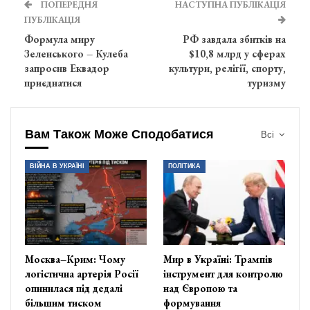
ПОПЕРЕДНЯ
НАСТУПНА ПУБЛІКАЦІЯ
ПУБЛІКАЦІЯ
Формула миру
РФ завдала збитків на
Зеленського – Кулеба
$10,8 млрд у сферах
запросив Еквадор
культури, релігії, спорту,
приєднатися
туризму
Вам Також Може Сподобатися
Всі
ВІЙНА В УКРАЇНІ
ПОЛІТИКА
Москва–Крим: Чому
Мир в Україні: Трампів
логістична артерія Росії
інструмент для контролю
опинилася під дедалі
над Європою та
більшим тиском
формування