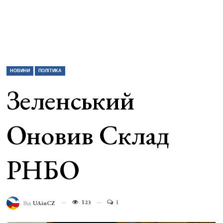
НОВИНИ
ПОЛІТИКА
Зеленський
Оновив Склад
РНБО
123
1
Від
UAinCZ