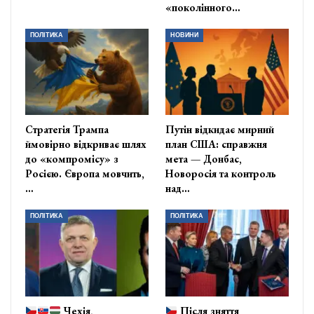
«поколінного…
ПОЛІТИКА
НОВИНИ
Стратегія Трампа
Путін відкидає мирний
ймовірно відкриває шлях
план США: справжня
до «компромісу» з
мета — Донбас,
Росією. Європа мовчить,
Новоросія та контроль
…
над…
ПОЛІТИКА
ПОЛІТИКА
Чехія,
Після зняття