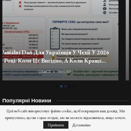
Податки, Соціальне Та Медичне
Страхування Для Українців-Підприємців У
Чехії
UAinCZ
Лип 6, 2026
Популярні Новини
Цей веб-сайт використовує файли cookie, щоб покращити ваш досвід. Ми
ВАКС забовʼязав НАБУ відкрити справу щодо
припустимо, що ви з цим згодні, але ви можете відмовитися, якщо хочете.
продажу кредитів…
Прийняти
Детальніше