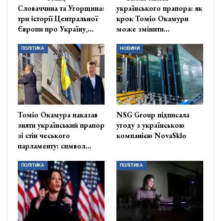
Словаччина та Угорщина:
українського прапора: як
три історії Центральної
крок Томіо Окамури
Європи про Україну,…
може змінити…
ПОЛІТИКА
НОВИНИ
Томіо Окамура наказав
NSG Group підписала
зняти український прапор
угоду з українською
зі стін чеського
компанією NovaSklo
парламенту: символ…
ПОЛІТИКА
ПОЛІТИКА