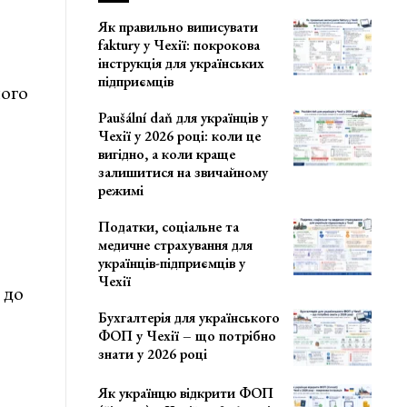
Як правильно виписувати
faktury у Чехії: покрокова
інструкція для українських
підприємців
мого
Paušální daň для українців у
Чехії у 2026 році: коли це
вигідно, а коли краще
залишитися на звичайному
режимі
Податки, соціальне та
медичне страхування для
українців-підприємців у
Чехії
 до
Бухгалтерія для українського
ФОП у Чехії – що потрібно
знати у 2026 році
Як українцю відкрити ФОП