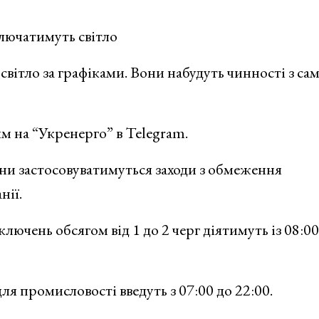
ключатимуть світло
світло за графіками. Вони набудуть чинності з са
м на “Укренерго” в Telegram.
їни застосовуватимуться заходи з обмеження
нії.
ючень обсягом від 1 до 2 черг діятимуть із 08:00
 промисловості введуть з 07:00 до 22:00.