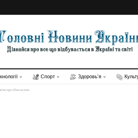
хнології
Спорт
Здоровь’я
Культ
овіли про обмеження