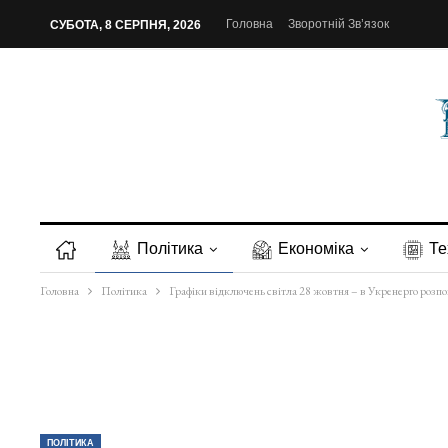
Головна
Зворотній Зв’язок
СУБОТА, 8 СЕРПНЯ, 2026
Політика
Економіка
Те
Головна
Політика
Графіки відключень світла 28 жовтня – в Укренерго розп
ПОЛІТИКА