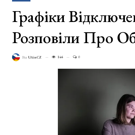
Графіки Відключе
Розповіли Про О
146
0
Від
UAinCZ