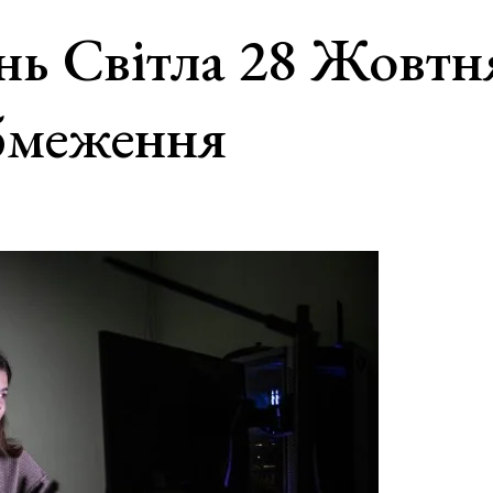
нь Світла 28 Жовтн
бмеження