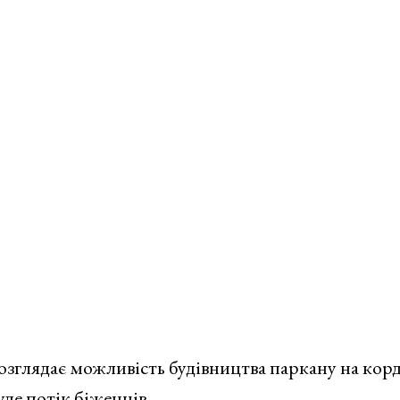
озглядає можливість будівництва паркану на корд
уде потік біженців.