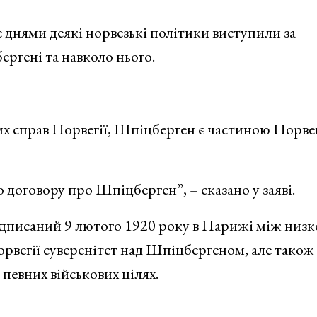
е днями деякі норвезькі політики виступили за
ргені та навколо нього.
х справ Норвегії, Шпіцберген є частиною Норвегі
о договору про Шпіцберген”, – сказано у заяві.
ідписаний 9 лютого 1920 року в Парижі між низ
Норвегії суверенітет над Шпіцбергеном, але також
певних військових цілях.