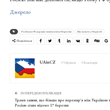
Джерело
Російська Федерація звинуватила Норвегію
Що кажуть у Норвегії
Поділіться
UAinCZ
570 Дописів
0 Коментарів
ПОПЕРЕДНЯ ПУБЛІКАЦІЯ
Трамп заявив, що більше про перемир’я між Україною 
Росією стане відомо 17 березня