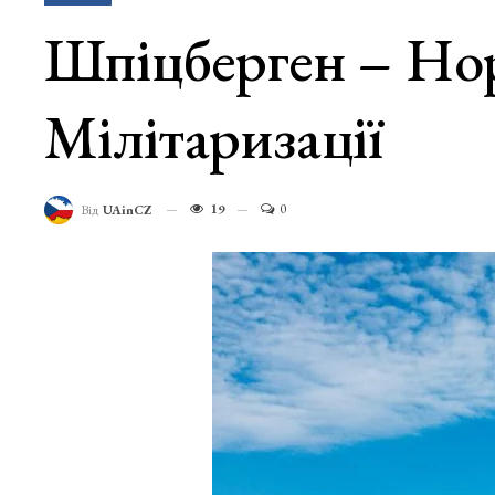
Шпіцберген – Нор
Мілітаризації
19
0
Від
UAinCZ