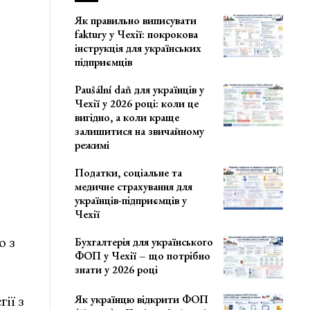
Як правильно виписувати
faktury у Чехії: покрокова
інструкція для українських
підприємців
Paušální daň для українців у
Чехії у 2026 році: коли це
вигідно, а коли краще
залишитися на звичайному
режимі
Податки, соціальне та
медичне страхування для
українців-підприємців у
Чехії
о з
Бухгалтерія для українського
ФОП у Чехії – що потрібно
знати у 2026 році
ії з
Як українцю відкрити ФОП