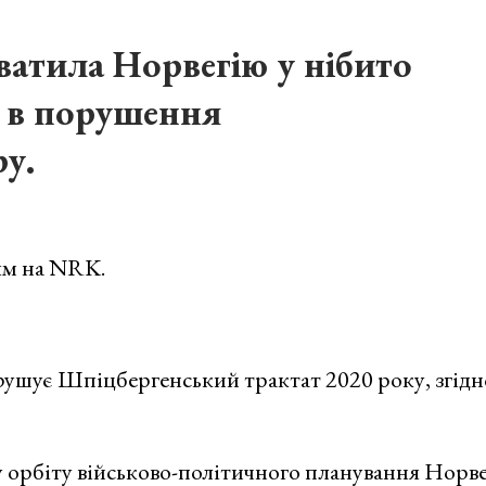
ватила Норвегію у нібито
у в порушення
у.
ям на NRK.
рушує Шпіцбергенський трактат 2020 року, згідн
 орбіту військово-політичного планування Норвег