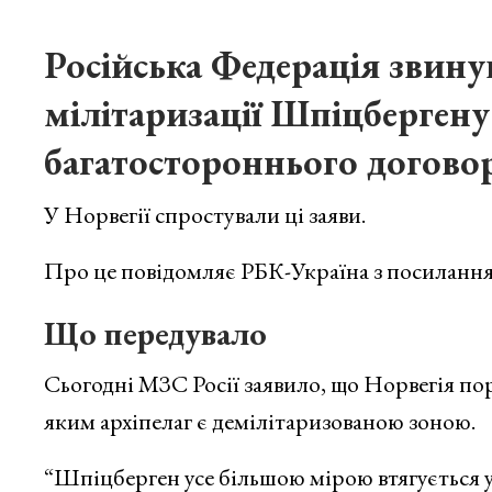
Російська Федерація звину
мілітаризації Шпіцберген
багатостороннього договор
У Норвегії спростували ці заяви.
Про це повідомляє РБК-Україна з посиланн
Що передувало
Сьогодні МЗС Росії заявило, що Норвегія по
яким архіпелаг є демілітаризованою зоною.
“Шпіцберген усе більшою мірою втягується у