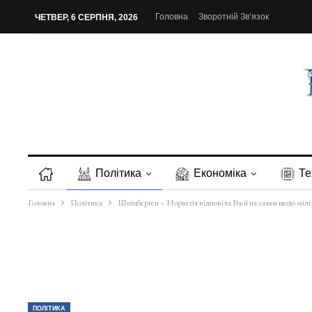
Головна
Зворотній Зв’язок
ЧЕТВЕР, 6 СЕРПНЯ, 2026
Політика
Економіка
Те
Головна
Політика
Шпіцберген – Норвегія відповіла Росії на заяви щодо мілі
ПОЛІТИКА