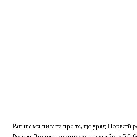
Раніше ми писали про те, що уряд Норвегії р
Росією. Він має допомогти, якщо з боку РФ б