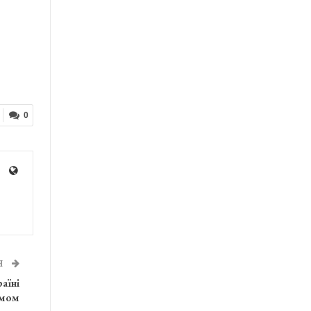
0
Я
аїні
змом