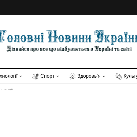
хнології
Спорт
Здоровь’я
Культ
таризації