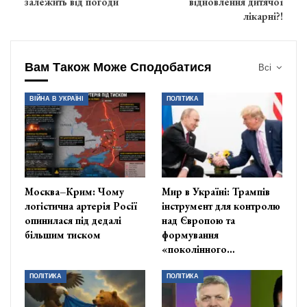
залежить від погоди
відновлення дитячої
лікарні?!
Вам Також Може Сподобатися
Всі
ВІЙНА В УКРАЇНІ
ПОЛІТИКА
Москва–Крим: Чому
Мир в Україні: Трампів
логістична артерія Росії
інструмент для контролю
опинилася під дедалі
над Європою та
більшим тиском
формування
«поколінного…
ПОЛІТИКА
ПОЛІТИКА