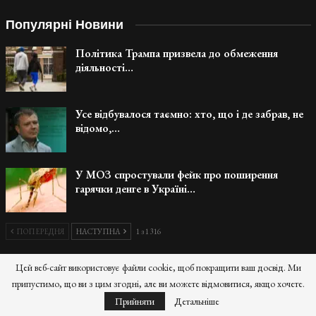
Популярні Новини
Політика Трампа призвела до обмеження
діяльності…
Усе відбувалося таємно: хто, що і де забрав, не
відомо,…
У МОЗ спростували фейк про поширення
гарячки денге в Україні…
ПОПЕРЕДНЯ
НАСТУПНА
1 з 1 316
Цей веб-сайт використовує файли cookie, щоб покращити ваш досвід. Ми
припустимо, що ви з цим згодні, але ви можете відмовитися, якщо хочете.
Прийняти
Детальніше
Головна
Політика
Економіка
Бізнес