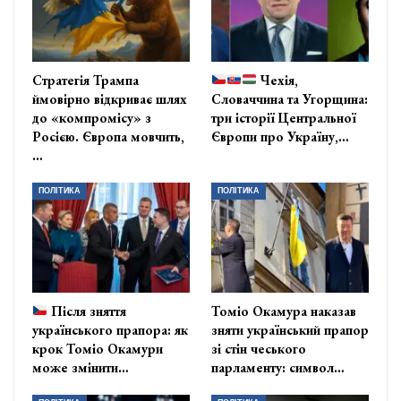
Стратегія Трампа
Чехія,
ймовірно відкриває шлях
Словаччина та Угорщина:
до «компромісу» з
три історії Центральної
Росією. Європа мовчить,
Європи про Україну,…
…
ПОЛІТИКА
ПОЛІТИКА
Після зняття
Томіо Окамура наказав
українського прапора: як
зняти український прапор
крок Томіо Окамури
зі стін чеського
може змінити…
парламенту: символ…