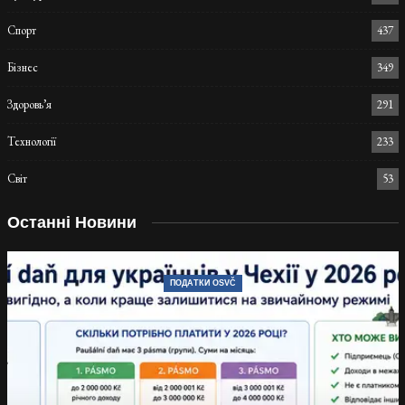
Спорт
437
Бізнес
349
Здоровь’я
291
Технології
233
Світ
53
Останні Новини
ПОДАТКИ OSVČ