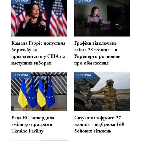
ПОЛІТИКА
ПОЛІТИКА
Камала Гарріс допустила
Графіки відключень
боротьбу за
світла 28 жовтня – в
президентство у США на
Укренерго розповіли
наступних виборах
про обмеження
ПОЛІТИКА
ПОЛІТИКА
Рада ЄС затвердила
Ситуація на фронті 27
зміни до програми
жовтня – відбулося 168
Ukraine Facility
бойових зіткнень