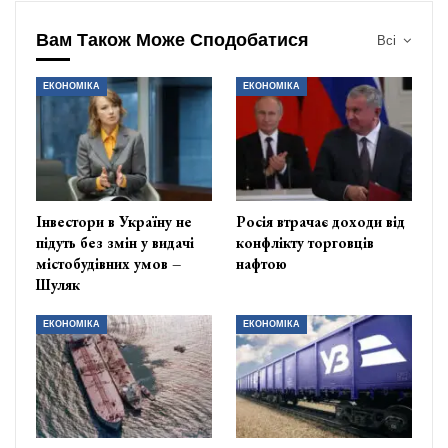
Вам Також Може Сподобатися
Всі
ЕКОНОМІКА
ЕКОНОМІКА
Інвестори в Україну не
Росія втрачає доходи від
підуть без змін у видачі
конфлікту торговців
містобудівних умов –
нафтою
Шуляк
ЕКОНОМІКА
ЕКОНОМІКА