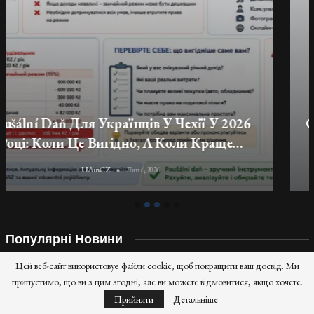
Податки, Соціальне Та Медичне
Страхування Для Українців-Підприємців У
Чехії
UAinCZ
Лип 6, 2026
Популярні Новини
Цей веб-сайт використовує файли cookie, щоб покращити ваш досвід. Ми
В Україні почав діяти закон про легалізацію
медичного…
припустимо, що ви з цим згодні, але ви можете відмовитися, якщо хочете.
Прийняти
Детальніше