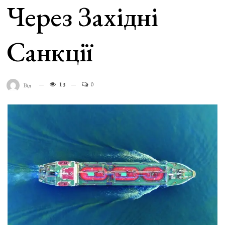
Через Західні
Санкції
13
0
Від