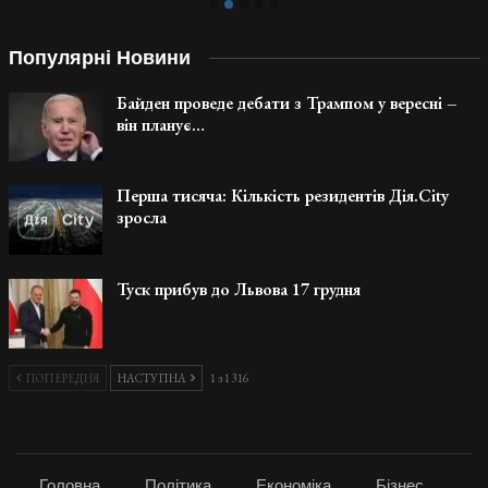
Популярні Новини
Байден проведе дебати з Трампом у вересні –
він планує…
Перша тисяча: Кількість резидентів Дія.City
зросла
Туск прибув до Львова 17 грудня
ПОПЕРЕДНЯ
НАСТУПНА
1 з 1 316
Головна
Політика
Економіка
Бізнес