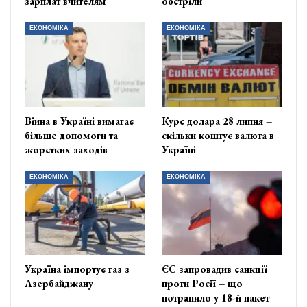
зарплат вчителям
обстріли
ЕКОНОМІКА
ЕКОНОМІКА
Війна в Україні вимагає
Курс долара 28 липня –
більше допомоги та
скільки коштує валюта в
жорстких заходів
Україні
ЕКОНОМІКА
ЕКОНОМІКА
Україна імпортує газ з
ЄС запровадив санкції
Азербайджану
проти Росії – що
потрапило у 18-й пакет