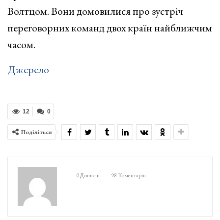
Волтцом. Вони домовилися про зустріч
переговорних команд двох країн найближчим
часом.
Джерело
12
0
Поділіться
0 Дописів
98 Коментарів