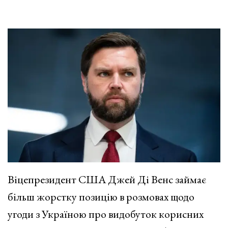
Віцепрезидент США Джей Ді Венс займає
більш жорстку позицію в розмовах щодо
угоди з
Україною про видобуток корисних