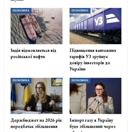
ЕКОНОМІКА
ЕКОНОМІКА
Індія відмовляється від
Підвищення вантажних
російської нафти
тарифів УЗ зруйнує
довіру інвесторів до
України
ЕКОНОМІКА
ЕКОНОМІКА
Держбюджет на 2026 рік
Імпорт газу в Україну
передбачає збільшення
буде збільшений через