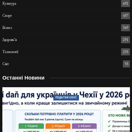
Культура
692
Спорт
437
Бізнес
349
Здоровь’я
291
Технології
233
Світ
53
Останні Новини
ПОДАТКИ OSVČ