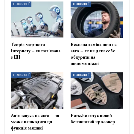
ТЕХНОЛОГІЇ
ТЕХНОЛОГІЇ
Теорія мертвого
Весняна заміна шин на
Інтернету – як пов’язана
авто – як не дати себе
з ШІ
обдурити на
шиномонтажі
ТЕХНОЛОГІЇ
ТЕХНОЛОГІЇ
Автозапуск на авто – чи
Porsche готує новий
може нашкодити ця
бензиновий кросовер
функція машині