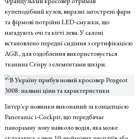
Французький кросовер отримав
купеподібний кузов, виразні загострені фари
та фірмові потрійні LED-смужки, що
нагадують очі та кігті лева. У салоні
встановлено передні сидіння з сертифікацією
AGR, для оздоблення використовується
тканина Crispy з елементами шкіри.
Інтер’єр новинки виконаний за концепцією
Panoramic i-Cockpit, що передбачає
панорамну зону навколо водія, яка може
складатись з двох 10-дюймових дисплеїв або