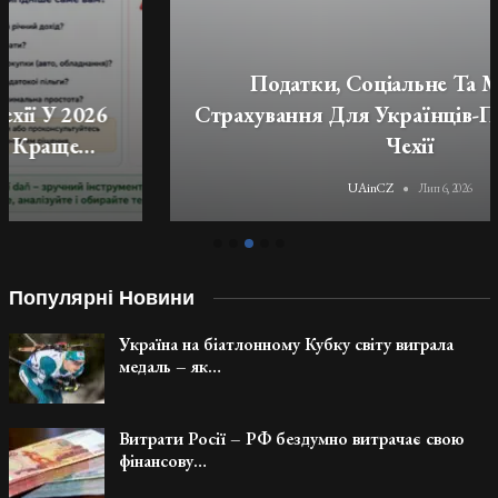
Податки, Соціальне Та Медичне
Страхування Для Українців-Підприємців У
Чехії
UAinCZ
Лип 6, 2026
Популярні Новини
Україна на біатлонному Кубку світу виграла
медаль – як…
Витрати Росії – РФ бездумно витрачає свою
фінансову…