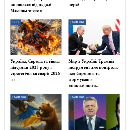
опинилася під дедалі
пера?
більшим тиском
СВІТ
ПОЛІТИКА
Україна, Європа та війна:
Мир в Україні: Трампів
підсумки 2025 року і
інструмент для контролю
стратегічні сценарії 2026-
над Європою та
го
формування
«поколінного…
ПОЛІТИКА
ПОЛІТИКА