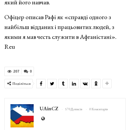
який його навчав.
Офіцер описав Рафі як «справді одного з
найбільш відданих і працьовитих людей, з
якими я мав честь служити в Афганістані».
Reu
207
0
Поділіться
UAinCZ
570 Дописів
0 Коментарів