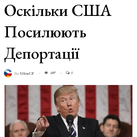
Оскільки США
Посилюють
Депортації
207
0
Від
UAinCZ