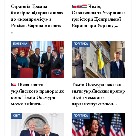
Стратегія Трампа
Чехія,
ймовірно відкриває шлях
Словаччина та Угорщина:
до «компромісу» з
три історії Центральної
Росією. Європа мовчить,
Європи про Україну,…
…
ПОЛІТИКА
ПОЛІТИКА
Після зняття
Томіо Окамура наказав
українського прапора: як
зняти український прапор
крок Томіо Окамури
зі стін чеського
може змінити…
парламенту: символ…
СВІТ
ПОЛІТИКА