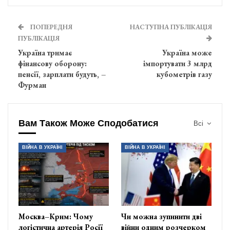
ПОПЕРЕДНЯ
НАСТУПНА ПУБЛІКАЦІЯ
ПУБЛІКАЦІЯ
Україна тримає
Україна може
фінансову оборону:
імпортувати 3 млрд
пенсії, зарплати будуть, –
кубометрів газу
Фурман
Вам Також Може Сподобатися
Всі
ВІЙНА В УКРАЇНІ
ВІЙНА В УКРАЇНІ
Москва–Крим: Чому
Чи можна зупинити дві
логістична артерія Росії
війни одним розчерком