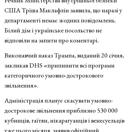
Речник Міністерства внутрішньої безпеки
США Тріша Маклафлін заявила, що наразі у
департаменті немає жодних повідомлень.
Білий дім і українське посольство не
відповіли на запити про коментарі.
Виконавчий наказ Трампа, виданий 20 січня,
закликав DHS «припинити всі програми
категоричного умовно-дострокового
звільнення».
Адміністрація планує скасувати умовно-
дострокове звільнення приблизно 530 000
кубинців, гаїтян, нікарагуанців і венесуельців
уже цього місяця, заявив офіційний