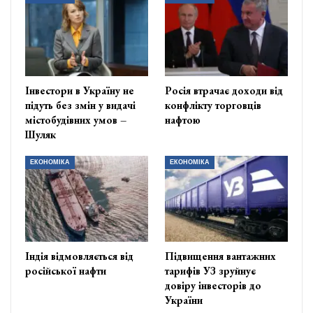
Інвестори в Україну не
Росія втрачає доходи від
підуть без змін у видачі
конфлікту торговців
містобудівних умов –
нафтою
Шуляк
ЕКОНОМІКА
ЕКОНОМІКА
Індія відмовляється від
Підвищення вантажних
російської нафти
тарифів УЗ зруйнує
довіру інвесторів до
України