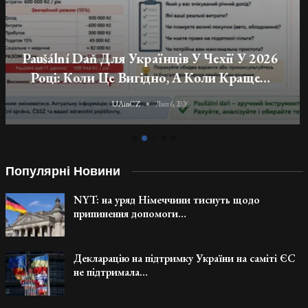
Податки, Соціальне Та Медичне
Страхування Для Українців-Підприємців У
Чехії
UAinCZ
Лип 6, 2026
Популярні Новини
NYT: на уряд Німеччини тиснуть щодо
припинення допомоги…
Декларацію на підтримку України на саміті ЄС
не підтримала…