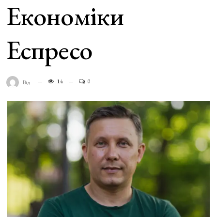
Економіки
Еспресо
14
0
Від