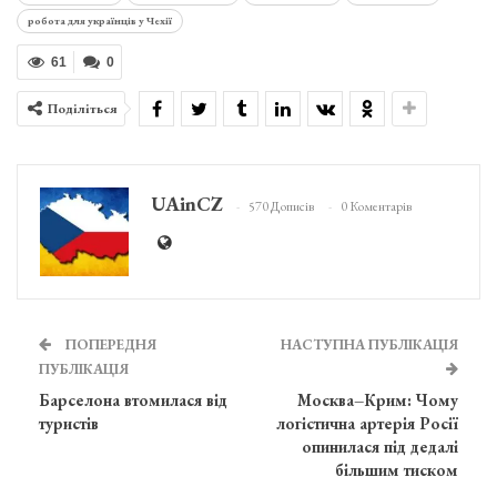
робота для українців у Чехії
61
0
Поділіться
UAinCZ
570 Дописів
0 Коментарів
ПОПЕРЕДНЯ
НАСТУПНА ПУБЛІКАЦІЯ
ПУБЛІКАЦІЯ
Барселона втомилася від
Москва–Крим: Чому
туристів
логістична артерія Росії
опинилася під дедалі
більшим тиском